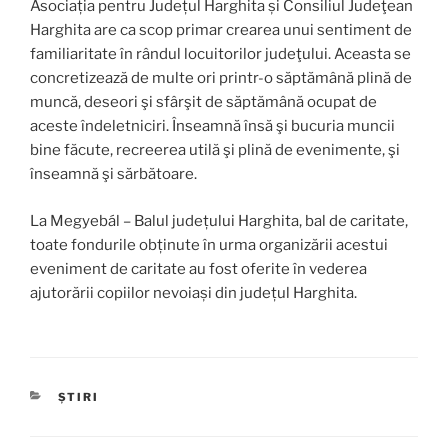
Asociația pentru Județul Harghita și Consiliul Judeţean
Harghita are ca scop primar crearea unui sentiment de
familiaritate în rândul locuitorilor judeţului. Aceasta se
concretizează de multe ori printr-o săptămână plină de
muncă, deseori şi sfârşit de săptămână ocupat de
aceste îndeletniciri. Înseamnă însă şi bucuria muncii
bine făcute, recreerea utilă şi plină de evenimente, şi
înseamnă şi sărbătoare.
La Megyebál – Balul județului Harghita, bal de caritate,
toate fondurile obținute în urma organizării acestui
eveniment de caritate au fost oferite în vederea
ajutorării copiilor nevoiași din județul Harghita.
KATEGÓRIÁK
ȘTIRI