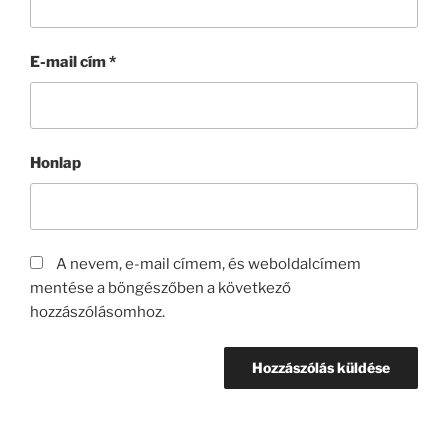
E-mail cím
*
Honlap
A nevem, e-mail címem, és weboldalcímem
mentése a böngészőben a következő
hozzászólásomhoz.