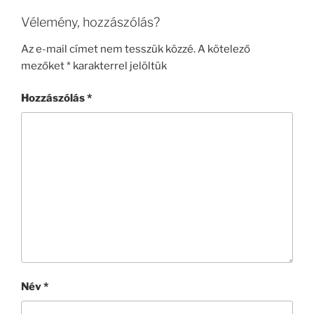
Vélemény, hozzászólás?
Az e-mail címet nem tesszük közzé.
A kötelező
mezőket
*
karakterrel jelöltük
Hozzászólás
*
Név
*