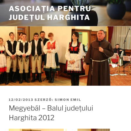
Tartalomhoz
ASOCIAȚIA PENTRU
JUDEȚUL HARGHITA
BEKÜLDVE:
12/02/2013
SZERZŐ:
SIMON EMIL
Megyebál – Balul județului
Harghita 2012