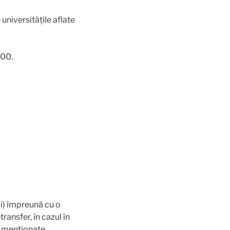
 universitățile aflate
,00.
li) împreună cu o
ransfer, în cazul în
e menţionate