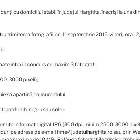
udenți cu domiciliul stabil în județul Harghita, înscriși la una din
ru trimiterea fotografiilor: 11 septembrie 2015, vineri, ora 12
i:
te intra în concurs cu maxim 3 fotografi;
0-3000 pixeli);
e să aparțină concurentului;
tografii alb-negru sau color.
 trimite în format digital JPG (300 dpi, minim 2500-3000 pixe
nduri pe adresa de e-mail
hme@judetulharghita.ro
sau prin Wet
mea maximă de 10 MB. Pe lângă fotografiile trimise, trebui