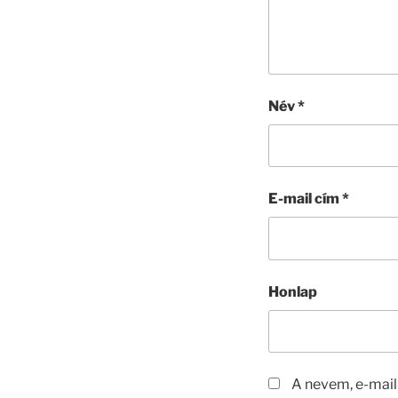
Név
*
E-mail cím
*
Honlap
A nevem, e-mai