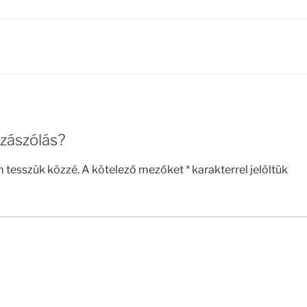
zászólás?
m tesszük közzé.
A kötelező mezőket
*
karakterrel jelöltük