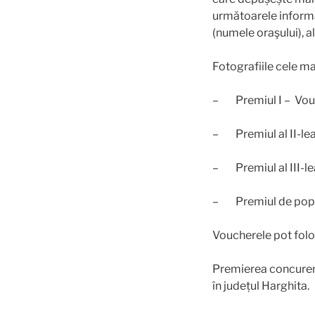
următoarele informaţ
(numele oraşului), a
Fotografiile cele ma
– Premiul I – Vouch
– Premiul al II-lea
– Premiul al III-le
– Premiul de popula
Voucherele pot folos
Premierea concurenți
în județul Harghita.