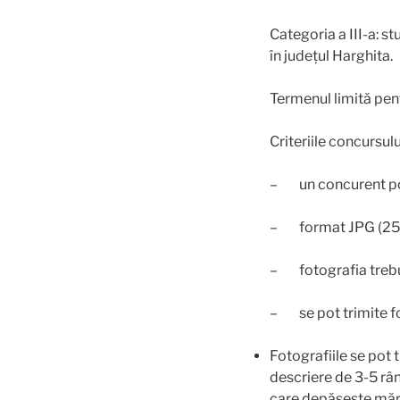
Categoria a III-a: st
în județul Harghita.
Termenul limită pent
Criteriile concursulu
– un concurent poa
– format JPG (250
– fotografia trebui
– se pot trimite fo
Fotografiile se pot
descriere de 3-5 râ
care depășește mări