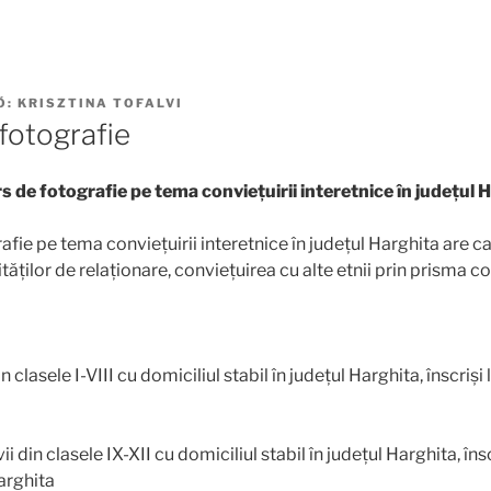
Ő:
KRISZTINA TOFALVI
fotografie
 de fotografie pe tema conviețuirii interetnice în județul 
fie pe tema conviețuirii interetnice în județul Harghita are c
ților de relaționare, conviețuirea cu alte etnii prin prisma copi
in clasele I-VIII cu domiciliul stabil în județul Harghita, înscriși 
ii din clasele IX-XII cu domiciliul stabil în județul Harghita, însc
Harghita