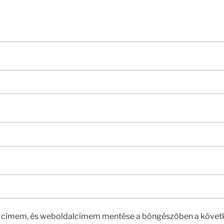
l címem, és weboldalcímem mentése a böngészőben a követ