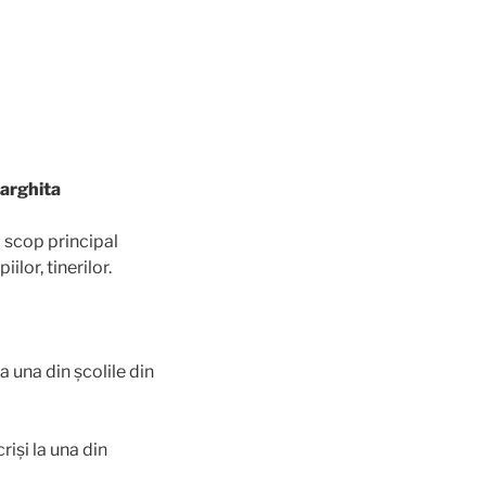
Harghita
a scop principal
ilor, tinerilor.
la una din școlile din
riși la una din