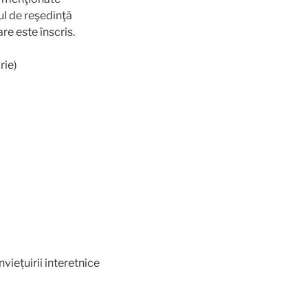
ul de reşedinţă
re este înscris.
rie)
viețuirii interetnice