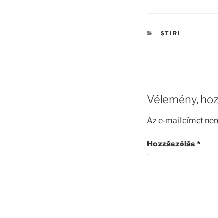
KATEGÓRIÁK
ȘTIRI
Vélemény, hoz
Az e-mail címet ne
Hozzászólás
*