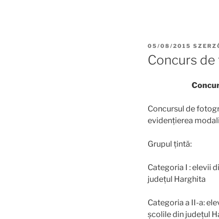
BEKÜLDVE:
05/08/2015
SZERZ
Concurs de 
Concurs
Concursul de fotogra
evidențierea modalită
Grupul țintă:
Categoria I : elevii d
județul Harghita
Categoria a II-a: elev
școlile din județul 