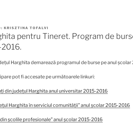
Ő:
KRISZTINA TOFALVI
ghita pentru Tineret. Program de burs
-2016.
udețul Harghita demarează programul de burse pe anul școlar
ipare pot fi accesate pe următoarele linkuri:
ți din județul Harghita anul universitar 2015-2016
dețul Harghita în serviciul comunității” anul școlar 2015-2016
 din școlile profesionale” anul școlar 2015-2016