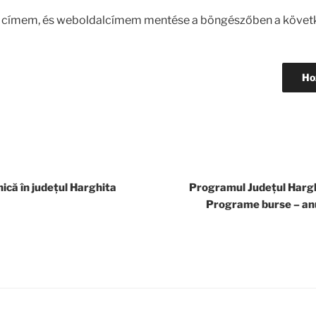
l címem, és weboldalcímem mentése a böngészőben a követ
ică în județul Harghita
Programul Județul Hargh
Programe burse – an