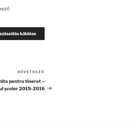
kező
KÖVETKEZŐ
Következő
bejegyzés
ita pentru tineret –
ul școlar 2015-2016