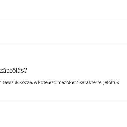
zászólás?
m tesszük közzé.
A kötelező mezőket
*
karakterrel jelöltük