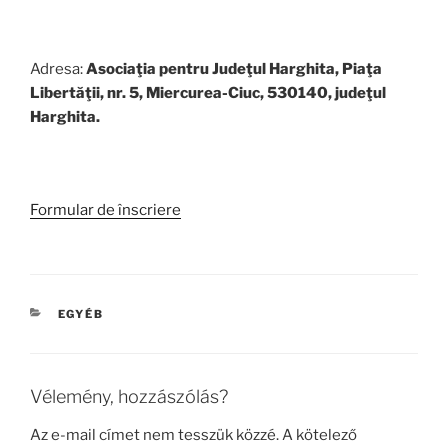
Adresa:
Asociaţia pentru Judeţul Harghita, Piaţa
Libertăţii, nr. 5, Miercurea-Ciuc, 530140, judeţul
Harghita.
Formular de înscriere
KATEGÓRIÁK
EGYÉB
Vélemény, hozzászólás?
Az e-mail címet nem tesszük közzé.
A kötelező