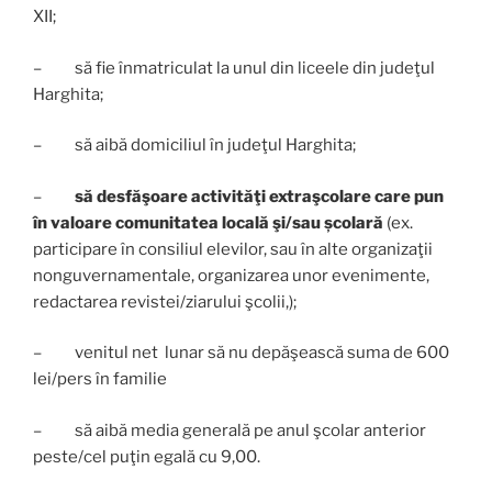
XII;
– să fie înmatriculat la unul din liceele din judeţul
Harghita;
– să aibă domiciliul în judeţul Harghita;
–
să desfăşoare activităţi extraşcolare care pun
în valoare comunitatea locală şi/sau școlară
(ex.
participare în consiliul elevilor, sau în alte organizaţii
nonguvernamentale, organizarea unor evenimente,
redactarea revistei/ziarului şcolii,);
– venitul net lunar să nu depăşească suma de 600
lei/pers în familie
– să aibă media generală pe anul şcolar anterior
peste/cel puţin egală cu 9,00.