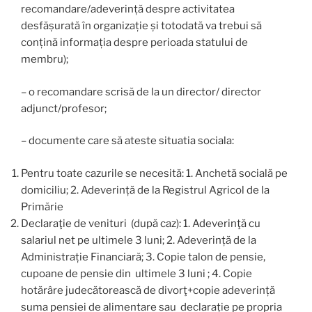
recomandare/adeverință despre activitatea
desfășurată în organizație și totodată va trebui să
conțină informația despre perioada statului de
membru);
– o recomandare scrisă de la un director/ director
adjunct/profesor;
– documente care să ateste situatia sociala:
Pentru toate cazurile se necesită:
1. Anchetă socială pe
domiciliu; 2. Adeverință de la Registrul Agricol de la
Primărie
Declaraţie de venituri (după caz): 1. Adeverinţă cu
salariul net pe ultimele 3 luni; 2.
Adeverință de la
Administrație Financiară; 3. Copie talon de pensie,
cupoane de pensie din ultimele 3 luni ; 4. Copie
hotărâre judecătorească de divorţ+copie adeverință
suma pensiei de alimentare sau declarație pe propria