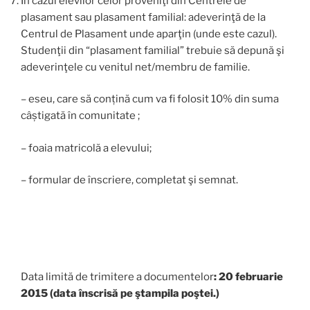
În cazul elevilor celor proveniţi din Centrele de
plasament sau plasament familial: adeverinţă de la
Centrul de Plasament unde aparţin (unde este cazul).
Studenţii din “plasament familial” trebuie să depună şi
adeverinţele cu venitul net/membru de familie.
– eseu, care să conțină cum va fi folosit 10% din suma
câștigată în comunitate ;
– foaia matricolă a elevului;
– formular de înscriere, completat şi semnat.
Data limită de trimitere a documentelor
: 20
februarie
2015
(data înscrisă pe ştampila poştei.)