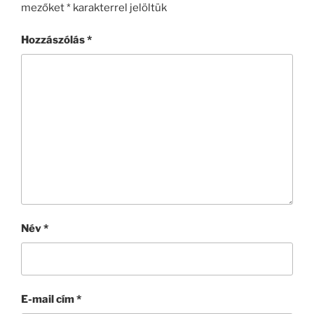
mezőket
*
karakterrel jelöltük
Hozzászólás
*
Név
*
E-mail cím
*