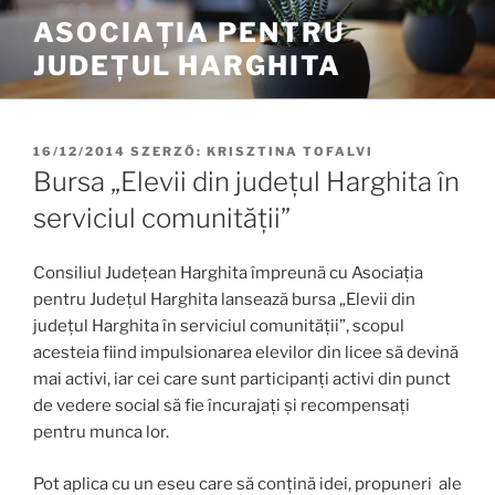
Tartalomhoz
ASOCIAȚIA PENTRU
JUDEȚUL HARGHITA
BEKÜLDVE:
16/12/2014
SZERZŐ:
KRISZTINA TOFALVI
Bursa „Elevii din județul Harghita în
serviciul comunității”
Consiliul Județean Harghita împreună cu Asociația
pentru Județul Harghita lansează bursa „Elevii din
județul Harghita în serviciul comunității”, scopul
acesteia fiind impulsionarea elevilor din licee să devină
mai activi, iar cei care sunt participanți activi din punct
de vedere social să fie încurajați și recompensați
pentru munca lor.
Pot aplica cu un eseu care să conțină idei, propuneri ale