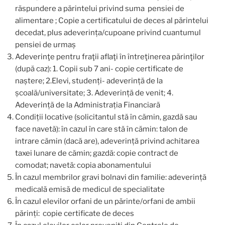
răspundere a părintelui privind suma pensiei de
alimentare ; Copie a certificatului de deces al părintelui
decedat, plus adeverința/cupoane privind cuantumul
pensiei de urmaș
Adeverinţe pentru fraţii aflaţi în întreţinerea părinţilor
(după caz): 1. Copii sub 7 ani- copie certificate de
naștere; 2.Elevi, studenți- adeverință de la
școală/universitate; 3. Adeverință de venit; 4.
Adeverință de la Administrația Financiară
Condiții locative (solicitantul stă în cămin, gazdă sau
face navetă): în cazul în care stă în cămin: talon de
intrare cămin (dacă are), adeverință privind achitarea
taxei lunare de cămin; gazdă: copie contract de
comodat; navetă: copia abonamentului
În cazul membrilor gravi bolnavi din familie: adeverință
medicală emisă de medicul de specialitate
În cazul elevilor orfani de un părinte/orfani de ambii
părinți: copie certificate de deces