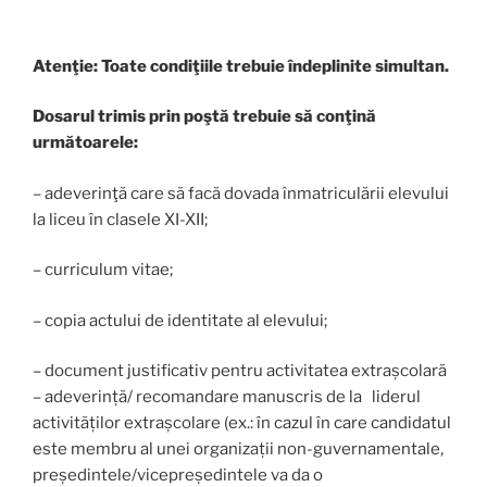
Atenţie: Toate condiţiile trebuie îndeplinite simultan.
Dosarul trimis prin poştă trebuie să conţină
următoarele:
– adeverinţă care să facă dovada înmatriculării elevului
la liceu în clasele XI-XII;
– curriculum vitae;
– copia actului de identitate al elevului;
– document justificativ pentru activitatea extrașcolară
– adeverință/ recomandare manuscris de la liderul
activităților extrașcolare (ex.: în cazul în care candidatul
este membru al unei organizații non-guvernamentale,
președintele/vicepreședintele va da o