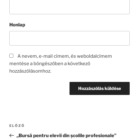
Honlap
A nevem, e-mail címem, és weboldalcímem
mentése a böngészőben a következő
hozzászólásomhoz.
Bejegyzés
Korábbi
ELŐZŐ
navigáció
bejegyzés
„Bursă pentru elevii din școlile profesionale”