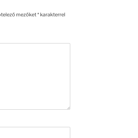
ötelező mezőket
*
karakterrel