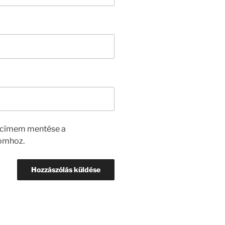
lcímem mentése a
omhoz.