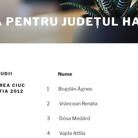
A PENTRU JUDEȚUL H
UDII
Nume
REA CIUC
1 Bogdán Ágnes
TIA 2012
2 Vrâncean Renáta
3 Dósa Medárd
4 Vajda Attila