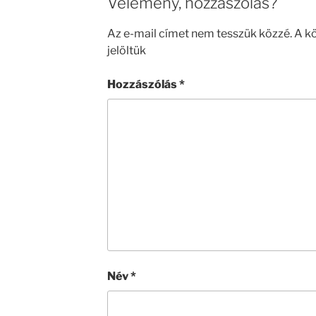
Vélemény, hozzászólás?
Az e-mail címet nem tesszük közzé.
A k
jelöltük
Hozzászólás
*
Név
*