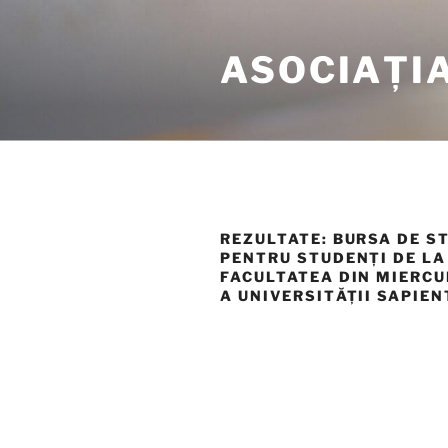
Tartalomhoz
ASOCIAȚI
REZULTATE: BURSA DE ST
PENTRU STUDENȚI DE LA
FACULTATEA DIN MIERCU
A UNIVERSITĂȚII SAPIEN