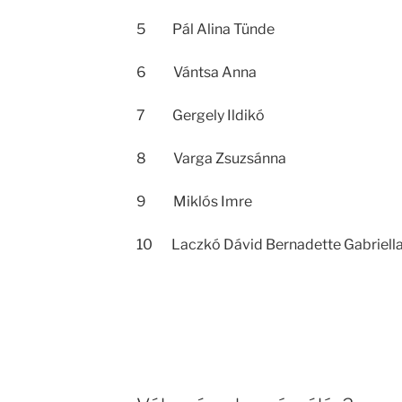
5 Pál Alina Tünde
6 Vántsa Anna
7 Gergely Ildikó
8 Varga Zsuzsánna
9 Miklós Imre
10 Laczkó Dávid Bernadette Gabriell