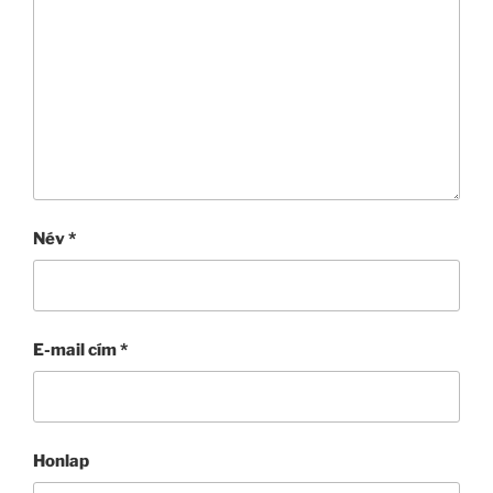
Név
*
E-mail cím
*
Honlap