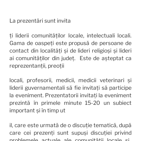
La prezentări sunt invita
ți
liderii
comunităţilor locale
,
intelectuali
locali.
Gama de oaspeți este propusă de persoane de
contact din localități şi
de
lideri religioşi și lideri
ai comunităților din județ
.
Este de aşteptat ca
reprezentanţii,
preoţii
locali
,
profesorii
,
medicii
, medicii veterinari
și
liderii guvernamentali
să fie
invitaţi să participe
la eveniment
. Prezentatorii
invitaţi
la eveniment
prezintă
în
primele minute
15-20
un
subiect
important
şi în timp ut
il
, care este
urmată
de
o discuţie
tematică
, după
care
cei prezenţi
sunt supuși discuției privind
problemele
actuale ale
comunităţii locale și