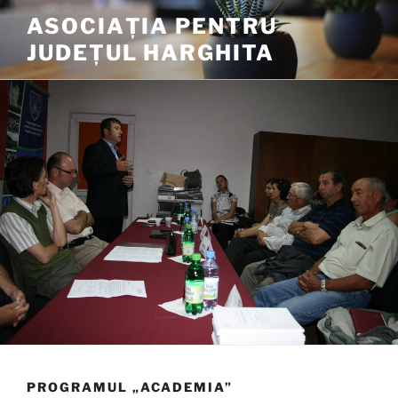
Tartalomhoz
ASOCIAȚIA PENTRU
JUDEȚUL HARGHITA
PROGRAMUL „ACADEMIA”