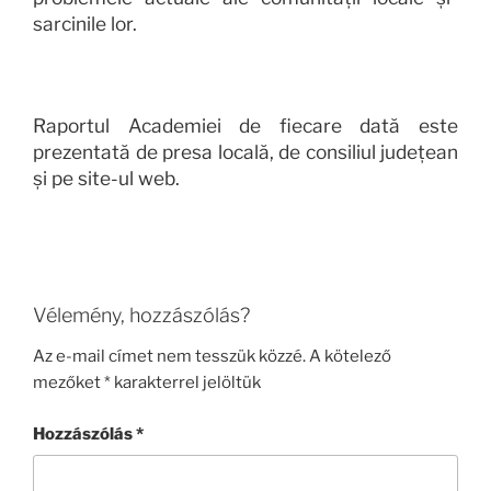
sarcinile
lor
.
Raportul
Academiei
de fiecare dată este
prezentată de
presa locală
, de
consiliul
judeţean
şi
pe s
ite-ul web
.
Vélemény, hozzászólás?
Az e-mail címet nem tesszük közzé.
A kötelező
mezőket
*
karakterrel jelöltük
Hozzászólás
*