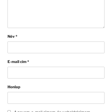
Név
*
E-mail cím
*
Honlap