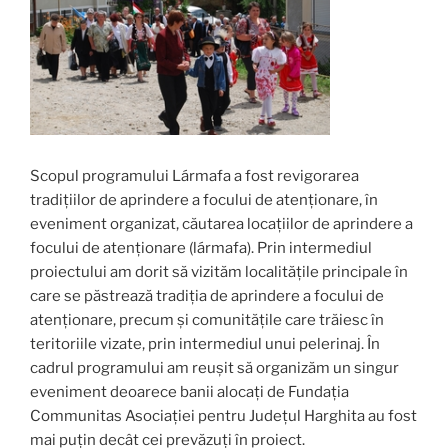
Scopul programului Lármafa a fost revigorarea
tradițiilor de aprindere a focului de atenționare, în
eveniment organizat, căutarea locațiilor de aprindere a
focului de atenționare (lármafa). Prin intermediul
proiectului am dorit să vizităm localitățile principale în
care se păstrează tradiția de aprindere a focului de
atenționare, precum și comunitățile care trăiesc în
teritoriile vizate, prin intermediul unui pelerinaj. În
cadrul programului am reușit să organizăm un singur
eveniment deoarece banii alocați de Fundația
Communitas Asociației pentru Județul Harghita au fost
mai puțin decât cei prevăzuți în proiect.