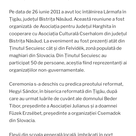
Pe data de 26 iunie 2011 a avut loc întâlnirea Lármafa în
Țigău, județul Bistrița Năsăud. Această reuniune a fost
organizată de Asociația pentru Județul Harghita în
cooperare cu Asociația Culturală Cserhalom din județul
Bistrița Năsăud. La eveniment au fost prezenți atât din
Ținutul Secuiesc cât și din Felvidék, zonă populată de
maghiari din Slovacia. Din Ținutul Secuiesc au
participat 50 de persoane, aceștia fiind reprezentanți ai
organizațiilor non-guvernamentale.
Ceremonia s-a deschis cu predica preotului reformat,
Hegyi Sándor, în biserica reformată din Țigău, după
care au urmat luările de cuvânt ale domnului Beder
Tibor, președinte a Asociației Julianus și a doamnei
Füzek Erzsébet, președinte a organizației Csemadok
din Slovacia.
Elevii din școala generală locală, îmbrăcați în port