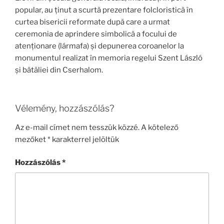
popular, au ținut a scurtă prezentare folcloristică în
curtea bisericii reformate după care a urmat
ceremonia de aprindere simbolică a focului de
atenționare (lármafa) și depunerea coroanelor la
monumentul realizat în memoria regelui Szent László
și bătăliei din Cserhalom.
Vélemény, hozzászólás?
Az e-mail címet nem tesszük közzé.
A kötelező
mezőket
*
karakterrel jelöltük
Hozzászólás
*