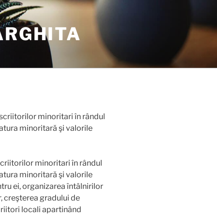
ARGHITA
iitorilor minoritari în rândul
atura minoritară şi valorile
iitorilor minoritari în rândul
atura minoritară şi valorile
ru ei, organizarea întâlnirilor
tor, creşterea gradului de
iitori locali apartinând