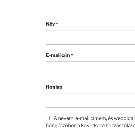
Név
*
E-mail cím
*
Honlap
A nevem, e-mail címem, és webolda
böngészőben a következő hozzászólás