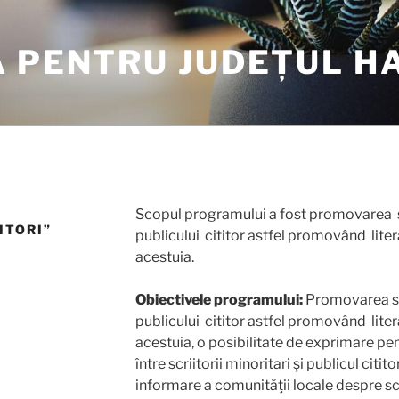
A PENTRU JUDEȚUL H
Scopul programului a fost promovarea scr
ITORI”
publicului cititor astfel promovând liter
acestuia.
Obiectivele programului:
Promovarea scr
publicului cititor astfel promovând liter
acestuia, o posibilitate de exprimare pent
între scriitorii minoritari şi publicul citi
informare a comunităţii locale despre scr