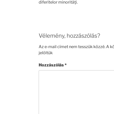
diferitelor minorităţi.
Vélemény, hozzászólás?
Az e-mail címet nem tesszük közzé.
A k
jelöltük
Hozzászólás
*