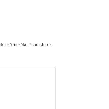
ötelező mezőket
*
karakterrel