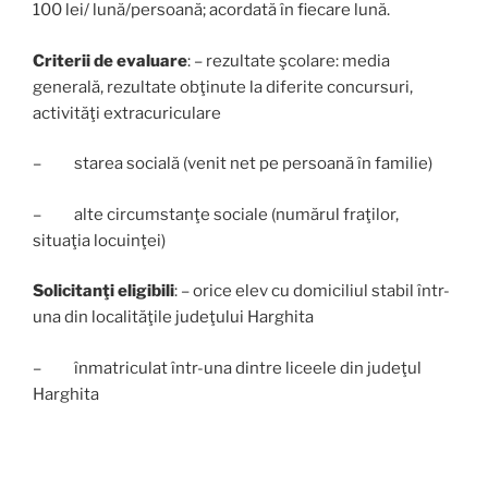
100 lei/ lună/persoană; acordată în fiecare lună.
Criterii de evaluare
: – rezultate şcolare: media
generală, rezultate obţinute la diferite concursuri,
activităţi extracuriculare
– starea socială (venit net pe persoană în familie)
– alte circumstanţe sociale (numărul fraţilor,
situaţia locuinţei)
Solicitanţi eligibili
: – orice elev cu domiciliul stabil într-
una din localităţile judeţului Harghita
– înmatriculat într-una dintre liceele din judeţul
Harghita