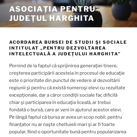
Tartalomhoz
ASOCIAȚIA PENTRU
JUDEȚUL HARGHITA
ACORDAREA BURSEI DE STUDII ŞI SOCIALE
INTITULAT „PENTRU DEZVOLTAREA
INTELECTUALĂ A JUDEŢULUI HARGHITA”
Pornind de la faptul că sprijinirea generaţiei tinere,
creşterea participării acesteia în procesul de educaţie
este o prioritate din punctul de vedere al dezvoltării
regiunii şi pentru că există numeroşi elevi cu rezultate
excepţionale, dar a căror condiţii sociale fac dificilă
chiar şi participarea în educaţia liceală, ar trebui
fondată o bursă, care ar veni în ajutorul acestor elevi.
Pe lângă faptul că bursa ar avea un scop nobil, pentru
finanţator nu ar naşte cheltuieli mari şi ar fi foarte
popular, fiind o oportunitate bună pentru popularizarea