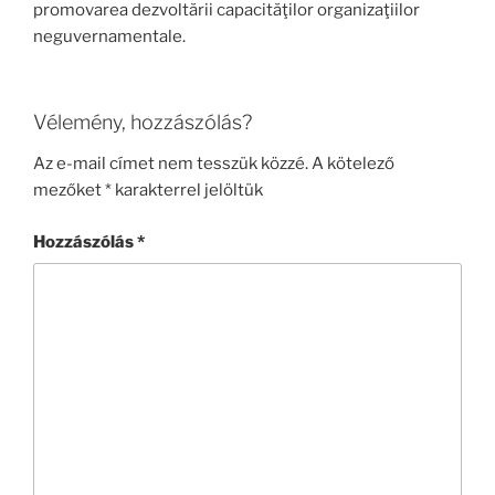
promovarea dezvoltării capacităţilor organizaţiilor
neguvernamentale.
Vélemény, hozzászólás?
Az e-mail címet nem tesszük közzé.
A kötelező
mezőket
*
karakterrel jelöltük
Hozzászólás
*