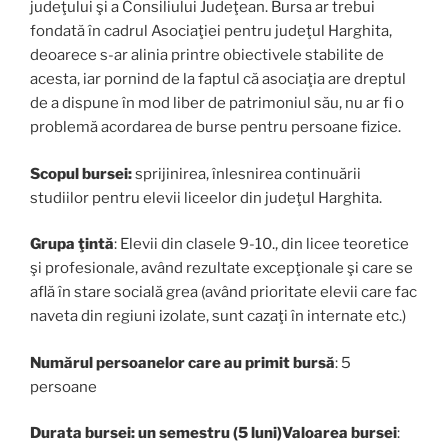
judeţului şi a Consiliului Judeţean. Bursa ar trebui
fondată în cadrul Asociaţiei pentru judeţul Harghita,
deoarece s-ar alinia printre obiectivele stabilite de
acesta, iar pornind de la faptul că asociaţia are dreptul
de a dispune în mod liber de patrimoniul său, nu ar fi o
problemă acordarea de burse pentru persoane fizice.
Scopul bursei:
sprijinirea, înlesnirea continuării
studiilor pentru elevii liceelor din judeţul Harghita.
Grupa ţintă
: Elevii din clasele 9-10., din licee teoretice
şi profesionale, având rezultate excepţionale şi care se
află în stare socială grea (având prioritate elevii care fac
naveta din regiuni izolate, sunt cazaţi în internate etc.)
Numărul persoanelor care au primit bursă
: 5
persoane
Durata bursei: un semestru (5 luni)Valoarea bursei
: