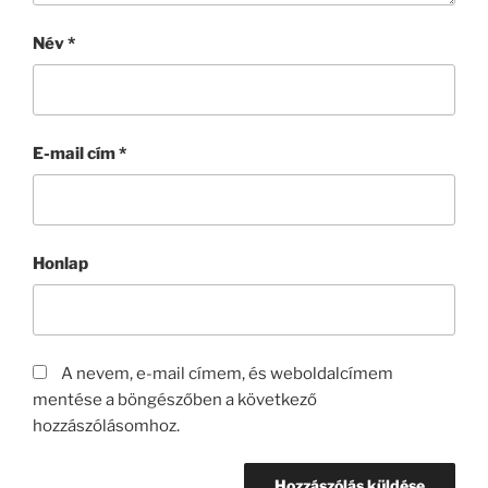
Név
*
E-mail cím
*
Honlap
A nevem, e-mail címem, és weboldalcímem
mentése a böngészőben a következő
hozzászólásomhoz.